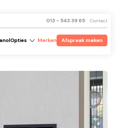
013 - 543 39 65
Contact
anol
Opties
Merken
Afspraak maken