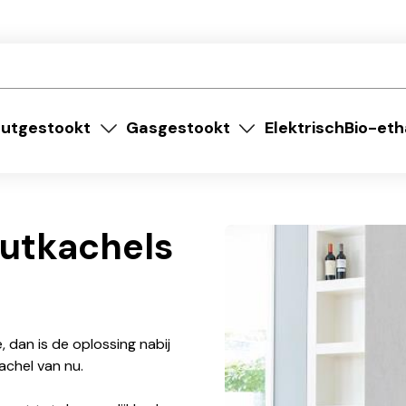
utgestookt
Gasgestookt
Elektrisch
Bio-eth
outkachels
 dan is de oplossing nabij
achel van nu.