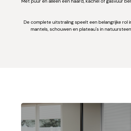
Met puur en alleen een haard, kachel of gasvuur ben 
De complete uitstraling speelt een belangrijke rol
mantels, schouwen en plateau's in natuursteen o