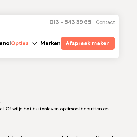
013 - 543 39 65
Contact
anol
Opties
Merken
Afspraak maken
.
l. Of wil je het buitenleven optimaal benutten en