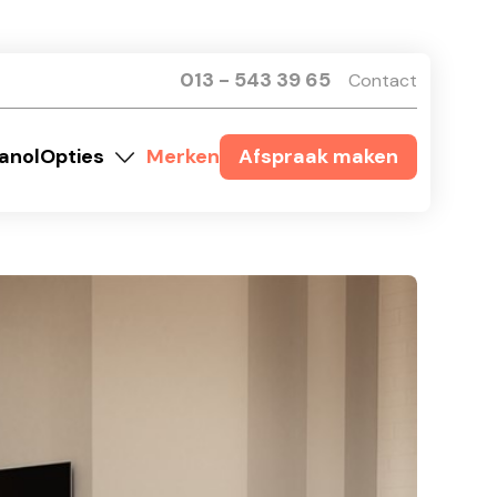
013 - 543 39 65
Contact
anol
Opties
Merken
Afspraak maken